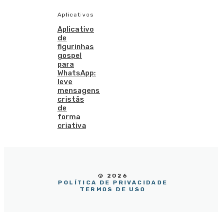
Aplicativos
Aplicativo
de
figurinhas
gospel
para
WhatsApp:
leve
mensagens
cristãs
de
forma
criativa
© 2026
POLÍTICA DE PRIVACIDADE
TERMOS DE USO