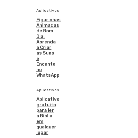
Aplicativos
Figurinhas
Animadas
de Bom
Dia:
Aprenda
a Criar
as Suas
e
Encante
no
WhatsApp
Aplicativos
Aplicativo
gratuito
para ler
a Bíblia
em
qualquer
lugar