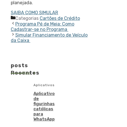
planejada.
SAIBA COMO SIMULAR
Categorias
Cartões de Crédito
Programa Pé de Meia: Como
Cadastrar-se no Programa
Simular Financiamento de Veículo
da Caixa
posts
Recentes
Mais
Aplicativos
Aplicativo
de
figurinhas
católicas
para
WhatsApp