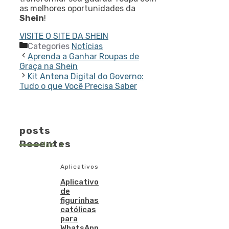
as melhores oportunidades da
Shein
!
VISITE O SITE DA SHEIN
Categories
Notícias
Aprenda a Ganhar Roupas de
Graça na Shein
Kit Antena Digital do Governo:
Tudo o que Você Precisa Saber
posts
Recentes
Mais
Aplicativos
Aplicativo
de
figurinhas
católicas
para
WhatsApp