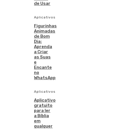
de Usar
Aplicativos
Figurinhas
Animadas
de Bom
Dia:
Aprenda
a Criar
as Suas
e
Encante
no
WhatsApp
Aplicativos
Aplicativo
gratuito
para ler
a Bíblia
em
qualquer