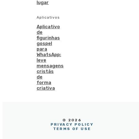
lugar
Aplicativos
Aplicativo
de
figurinhas
gospel
para
WhatsApp:
leve
mensagens
cristãs
de
forma
criativa
© 2026
PRIVACY POLICY
TERMS OF USE