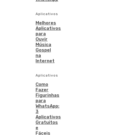
Aplicativos
Melhores
Aplicativos
para
Ouvir
Música
Gospel
na
Internet
Aplicativos
Como
Fazer
Figurinhas
para
WhatsApp:
3
Aplicativos
Gratuitos
e
Fáceis