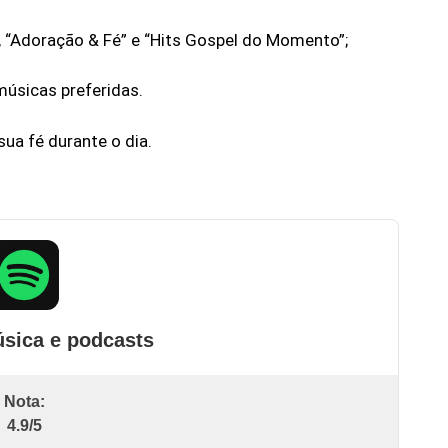
, “Adoração & Fé” e “Hits Gospel do Momento”;
músicas preferidas.
ua fé durante o dia.
úsica e podcasts
Nota:
4.9/5