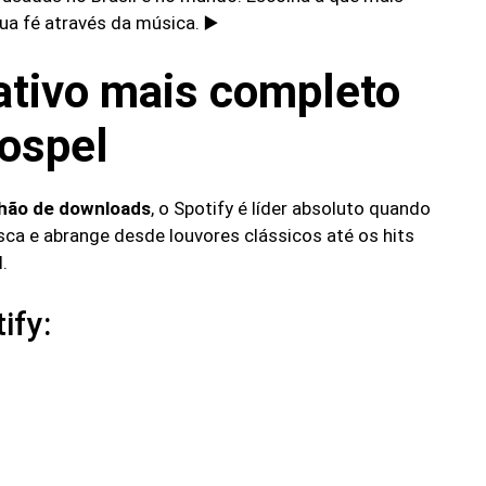
a fé através da música. ▶️
cativo mais completo
gospel
lhão de downloads
, o Spotify é líder absoluto quando
sca e abrange desde louvores clássicos até os hits
.
ify: