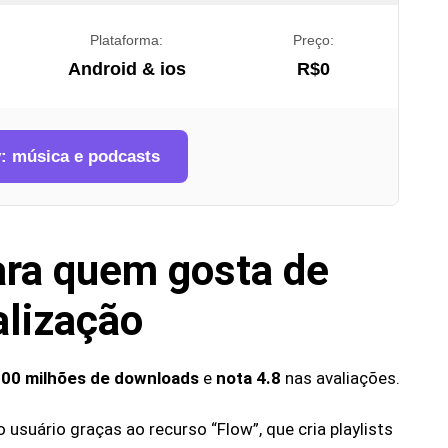
Plataforma:
Preço:
Android & ios
R$0
y: música e podcasts
para quem gosta de
alização
100 milhões de downloads
e
nota 4.8
nas avaliações.
 usuário graças ao recurso “Flow”, que cria playlists