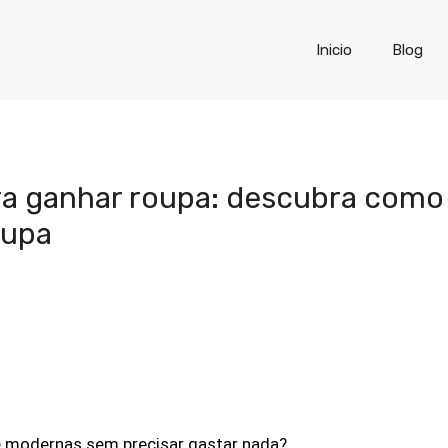
Inicio
Blog
ra ganhar roupa: descubra como 
oupa
 e modernas sem precisar gastar nada?