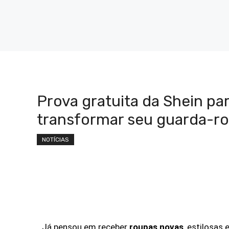
Prova gratuita da Shein pa
transformar seu guarda-r
NOTÍCIAS
Já pensou em receber
roupas novas
, estilosas